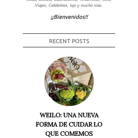
Viajes, Celebrities, lujo y mucho más.
Experiencia
Para que
¡¡Bienvenidos!!
nuestra web
funcione lo
mejor posible
durante tu
visita. Si
rechaza estas
RECENT POSTS
cookies,
algunas
funcionalidades
desaparecerán
de la web.
Marketing
Al compartir tus
intereses y
comportamiento
mientras visitas
nuestro sitio,
aumentas la
WEILO: UNA NUEVA
posibilidad de
ver contenido y
FORMA DE CUIDAR LO
ofertas
personalizados.
QUE COMEMOS