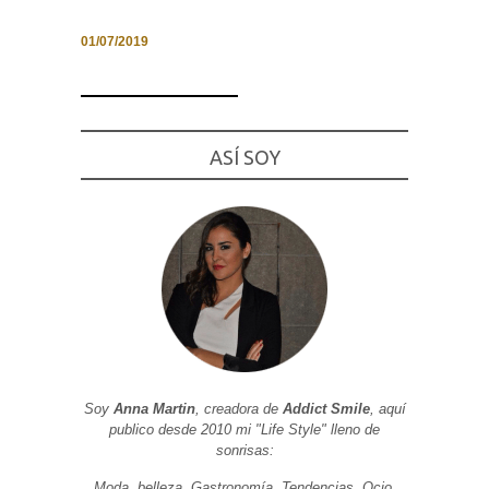
01/07/2019
Necesarias
y
Estadísticas
ASÍ SOY
Estas
cookies no
son
opcionales.
Son
necesarias
para que
funcione la
web. Para
que
podamos
mejorar la
funcionalidad
y estructura
de la web, en
Soy
Anna Martin
, creadora de
Addict Smile
, aquí
base a cómo
publico desde 2010 mi "Life Style" lleno de
se usa la
web.
sonrisas:
Moda, belleza, Gastronomía, Tendencias, Ocio,