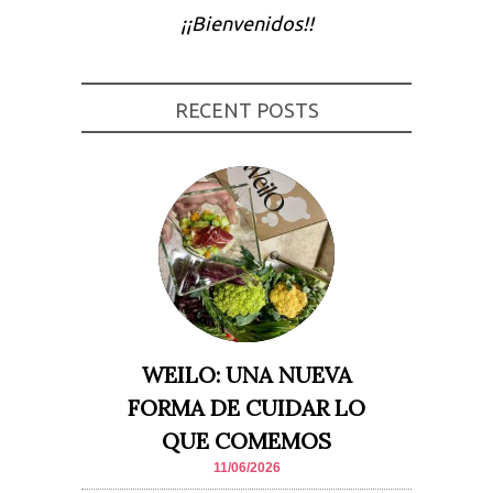
¡¡Bienvenidos!!
Experiencia
Para que
nuestra web
funcione lo
mejor posible
RECENT POSTS
durante tu
visita. Si
rechaza estas
cookies,
algunas
funcionalidades
desaparecerán
de la web.
Marketing
Al compartir tus
intereses y
comportamiento
mientras visitas
WEILO: UNA NUEVA
nuestro sitio,
aumentas la
FORMA DE CUIDAR LO
posibilidad de
ver contenido y
QUE COMEMOS
ofertas
personalizados.
11/06/2026