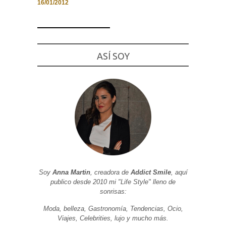
16/01/2012
Necesarias
ASÍ SOY
y
Estadísticas
Estas
cookies no
son
opcionales.
Son
necesarias
para que
funcione la
web. Para
que
podamos
mejorar la
funcionalidad
Soy
Anna Martin
, creadora de
Addict Smile
, aquí
y estructura
publico desde 2010 mi "Life Style" lleno de
de la web, en
base a cómo
sonrisas:
se usa la
web.
Moda, belleza, Gastronomía, Tendencias, Ocio,
Viajes, Celebrities, lujo y mucho más.