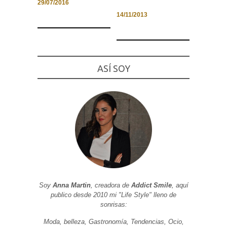
29/07/2016
14/11/2013
Necesarias
y
ASÍ SOY
Estadísticas
Estas
cookies no
son
opcionales.
Son
necesarias
para que
funcione la
web. Para
que
podamos
mejorar la
funcionalidad
y estructura
de la web, en
Soy
Anna Martin
, creadora de
Addict Smile
, aquí
base a cómo
publico desde 2010 mi "Life Style" lleno de
se usa la
sonrisas:
web.
Moda, belleza, Gastronomía, Tendencias, Ocio,