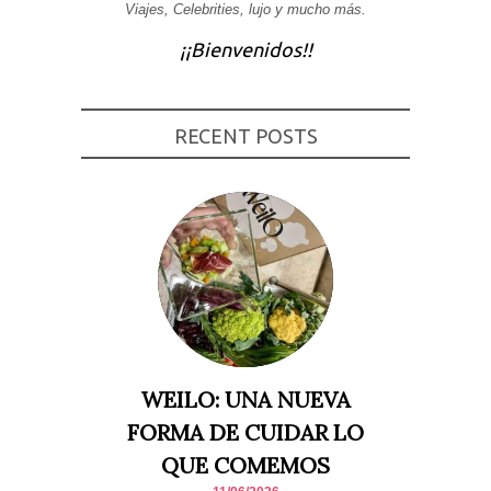
Viajes, Celebrities, lujo y mucho más.
Experiencia
Para que
¡¡Bienvenidos!!
nuestra web
funcione lo
mejor posible
durante tu
visita. Si
RECENT POSTS
rechaza estas
cookies,
algunas
funcionalidades
desaparecerán
de la web.
Marketing
Al compartir tus
intereses y
comportamiento
mientras visitas
nuestro sitio,
aumentas la
WEILO: UNA NUEVA
posibilidad de
ver contenido y
FORMA DE CUIDAR LO
ofertas
personalizados.
QUE COMEMOS