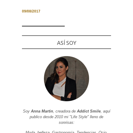
09/08/2017
Necesarias
y
Estadísticas
ASÍ SOY
Estas
cookies no
son
opcionales.
Son
necesarias
para que
funcione la
web. Para
que
podamos
mejorar la
funcionalidad
y estructura
de la web, en
Soy
Anna Martin
, creadora de
Addict Smile
, aquí
base a cómo
publico desde 2010 mi "Life Style" lleno de
se usa la
web.
sonrisas:
Moda, belleza, Gastronomía, Tendencias, Ocio,