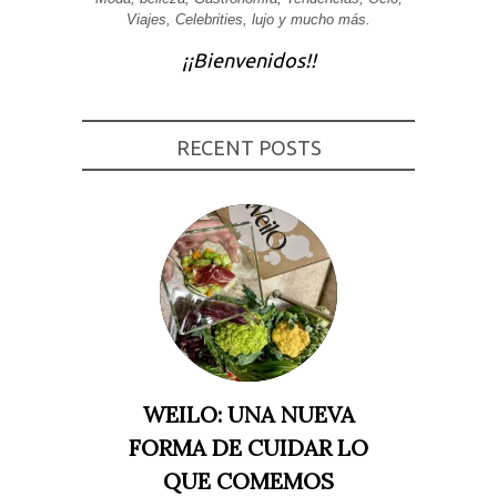
Viajes, Celebrities, lujo y mucho más.
Experiencia
Para que
¡¡Bienvenidos!!
nuestra web
funcione lo
mejor posible
durante tu
visita. Si
rechaza estas
RECENT POSTS
cookies,
algunas
funcionalidades
desaparecerán
de la web.
Marketing
Al compartir tus
intereses y
comportamiento
mientras visitas
nuestro sitio,
aumentas la
WEILO: UNA NUEVA
posibilidad de
ver contenido y
FORMA DE CUIDAR LO
ofertas
personalizados.
QUE COMEMOS