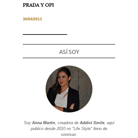
PRADA Y OPI
30/04/2013
Necesarias
y
Estadísticas
Estas
ASÍ SOY
cookies no
son
opcionales.
Son
necesarias
para que
funcione la
web. Para
que
podamos
mejorar la
funcionalidad
y estructura
de la web, en
base a cómo
se usa la
Soy
Anna Martin
, creadora de
Addict Smile
, aquí
web.
publico desde 2010 mi "Life Style" lleno de
sonrisas: