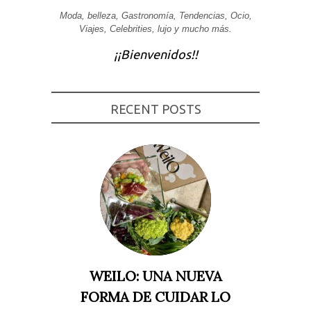
Moda, belleza, Gastronomía, Tendencias, Ocio,
Experiencia
Para que
Viajes, Celebrities, lujo y mucho más.
nuestra web
funcione lo
¡¡Bienvenidos!!
mejor posible
durante tu
visita. Si
rechaza estas
cookies,
RECENT POSTS
algunas
funcionalidades
desaparecerán
de la web.
Marketing
Al compartir tus
intereses y
comportamiento
mientras visitas
nuestro sitio,
aumentas la
posibilidad de
ver contenido y
WEILO: UNA NUEVA
ofertas
personalizados.
FORMA DE CUIDAR LO