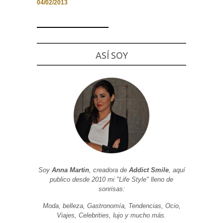
04/02/2013
Necesarias
ASÍ SOY
y
Estadísticas
Estas
cookies no
son
opcionales.
Son
necesarias
para que
funcione la
web. Para
que
podamos
mejorar la
funcionalidad
Soy
Anna Martin
, creadora de
Addict Smile
, aquí
y estructura
publico desde 2010 mi "Life Style" lleno de
de la web, en
base a cómo
sonrisas:
se usa la
web.
Moda, belleza, Gastronomía, Tendencias, Ocio,
Viajes, Celebrities, lujo y mucho más.