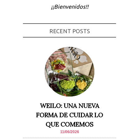
¡¡Bienvenidos!!
Experiencia
Para que
nuestra web
funcione lo
mejor posible
RECENT POSTS
durante tu
visita. Si
rechaza estas
cookies,
algunas
funcionalidades
desaparecerán
de la web.
Marketing
Al compartir tus
intereses y
comportamiento
mientras visitas
WEILO: UNA NUEVA
nuestro sitio,
aumentas la
FORMA DE CUIDAR LO
posibilidad de
ver contenido y
QUE COMEMOS
ofertas
personalizados.
11/06/2026