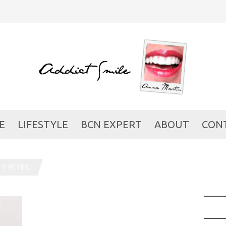
E
LIFESTYLE
BCN EXPERT
ABOUT
CON
Y REYES."