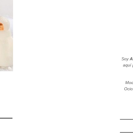
Soy
A
aquí 
Mod
Ocio