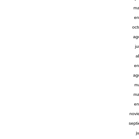
ma
en
oct
ag
j
a
en
ag
m
ma
en
novi
sept
j