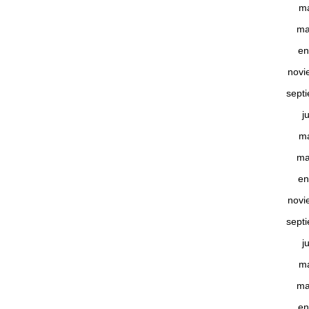
m
ma
en
novi
sept
j
m
ma
en
novi
sept
j
m
ma
en