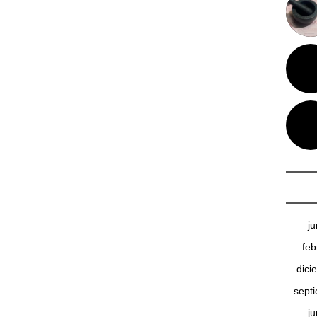
j
feb
dici
sept
j