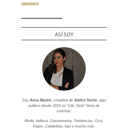
18/04/2022
Necesarias
ASÍ SOY
y
Estadísticas
Estas
cookies no
son
opcionales.
Son
necesarias
para que
funcione la
web. Para
que
podamos
mejorar la
funcionalidad
y estructura
Soy
Anna Martin
, creadora de
Addict Smile
, aquí
de la web, en
publico desde 2010 mi "Life Style" lleno de
base a cómo
sonrisas:
se usa la
web.
Moda, belleza, Gastronomía, Tendencias, Ocio,
Viajes, Celebrities, lujo y mucho más.