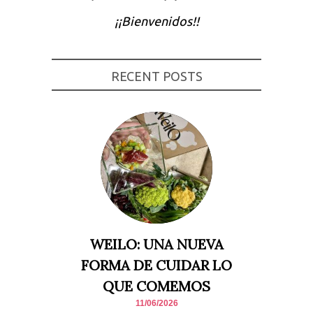
Experiencia
¡¡Bienvenidos!!
Para que
nuestra web
funcione lo
mejor posible
durante tu
RECENT POSTS
visita. Si
rechaza estas
cookies,
algunas
funcionalidades
desaparecerán
de la web.
Marketing
Al compartir tus
intereses y
comportamiento
mientras visitas
nuestro sitio,
WEILO: UNA NUEVA
aumentas la
posibilidad de
FORMA DE CUIDAR LO
ver contenido y
ofertas
QUE COMEMOS
personalizados.
11/06/2026