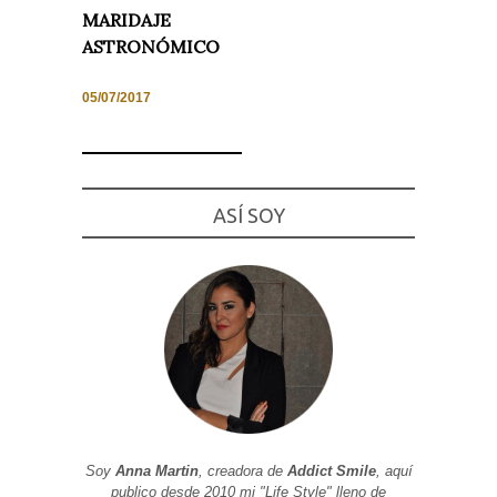
MARIDAJE
ASTRONÓMICO
05/07/2017
Necesarias
y
Estadísticas
Estas
cookies no
son
ASÍ SOY
opcionales.
Son
necesarias
para que
funcione la
web. Para
que
podamos
mejorar la
funcionalidad
y estructura
de la web, en
base a cómo
se usa la
web.
Soy
Anna Martin
, creadora de
Addict Smile
, aquí
publico desde 2010 mi "Life Style" lleno de