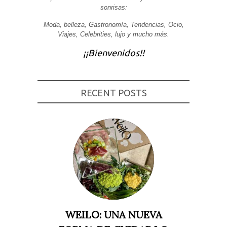
sonrisas:
Experiencia
Para que
Moda, belleza, Gastronomía, Tendencias, Ocio,
nuestra web
Viajes, Celebrities, lujo y mucho más.
funcione lo
mejor posible
durante tu
¡¡Bienvenidos!!
visita. Si
rechaza estas
cookies,
algunas
funcionalidades
RECENT POSTS
desaparecerán
de la web.
Marketing
Al compartir tus
intereses y
comportamiento
mientras visitas
nuestro sitio,
aumentas la
posibilidad de
ver contenido y
ofertas
personalizados.
WEILO: UNA NUEVA