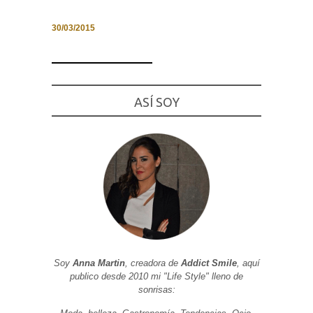
30/03/2015
Necesarias
y
Estadísticas
ASÍ SOY
Estas
cookies no
son
opcionales.
Son
necesarias
para que
funcione la
web. Para
que
podamos
mejorar la
funcionalidad
y estructura
de la web, en
Soy
Anna Martin
, creadora de
Addict Smile
, aquí
base a cómo
se usa la
publico desde 2010 mi "Life Style" lleno de
web.
sonrisas: