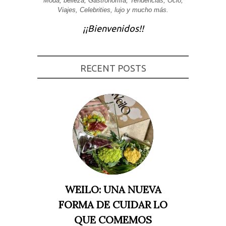
Moda, belleza, Gastronomía, Tendencias, Ocio,
Viajes, Celebrities, lujo y mucho más.
Experiencia
Para que
¡¡Bienvenidos!!
nuestra web
funcione lo
mejor posible
durante tu
visita. Si
rechaza estas
RECENT POSTS
cookies,
algunas
funcionalidades
desaparecerán
de la web.
Marketing
Al compartir tus
intereses y
comportamiento
mientras visitas
nuestro sitio,
aumentas la
WEILO: UNA NUEVA
posibilidad de
ver contenido y
FORMA DE CUIDAR LO
ofertas
personalizados.
QUE COMEMOS