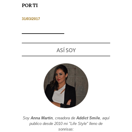
POR TI
31/03/2017
Necesarias
y
Estadísticas
Estas
ASÍ SOY
cookies no
son
opcionales.
Son
necesarias
para que
funcione la
web. Para
que
podamos
mejorar la
funcionalidad
y estructura
de la web, en
base a cómo
se usa la
Soy
Anna Martin
, creadora de
Addict Smile
, aquí
web.
publico desde 2010 mi "Life Style" lleno de
sonrisas: