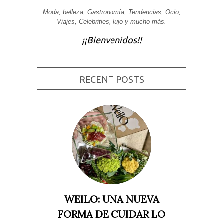
Experiencia
Moda, belleza, Gastronomía, Tendencias, Ocio,
Para que
Viajes, Celebrities, lujo y mucho más.
nuestra web
funcione lo
¡¡Bienvenidos!!
mejor posible
durante tu
visita. Si
rechaza estas
cookies,
RECENT POSTS
algunas
funcionalidades
desaparecerán
de la web.
Marketing
Al compartir tus
intereses y
comportamiento
mientras visitas
nuestro sitio,
aumentas la
posibilidad de
ver contenido y
WEILO: UNA NUEVA
ofertas
personalizados.
FORMA DE CUIDAR LO