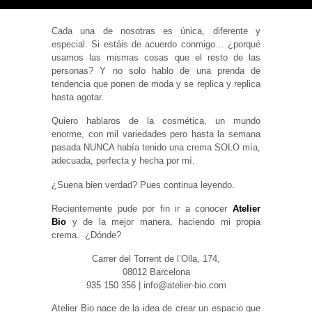
Cada una de nosotras es única, diferente y
especial. Si estáis de acuerdo conmigo… ¿porqué
usamos las mismas cosas que el resto de las
personas? Y no solo hablo de una prenda de
Necesarias
tendencia que ponen de moda y se replica y replica
y
Estadísticas
hasta agotar.
Estas
cookies no
Quiero hablaros de la cosmética, un mundo
son
enorme, con mil variedades pero hasta la semana
opcionales.
pasada NUNCA había tenido una crema SOLO mía,
Son
necesarias
adecuada, perfecta y hecha por mí.
para que
funcione la
¿Suena bien verdad? Pues continua leyendo.
web. Para
que
Recientemente pude por fin ir a conocer
Atelier
podamos
mejorar la
Bio
y de la mejor manera, haciendo mi propia
funcionalidad
crema. ¿Dónde?
y estructura
de la web, en
Carrer del Torrent de l’Olla, 174,
base a cómo
08012 Barcelona
se usa la
web.
935 150 356 | info@atelier-bio.com
Atelier Bio nace de la idea de crear un espacio que