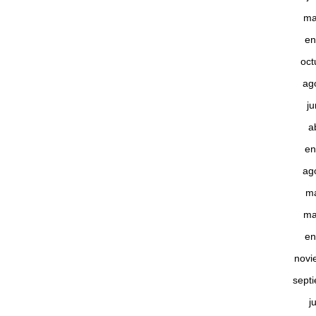
ma
en
oct
ag
j
a
en
ag
m
ma
en
novi
sept
j