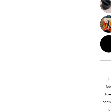
j
feb
dici
sept
j