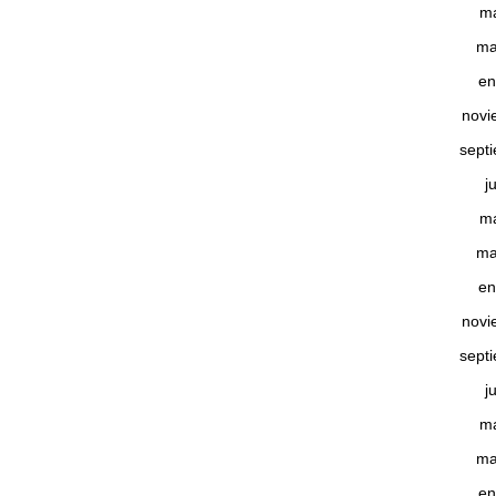
m
ma
en
novi
sept
j
m
ma
en
novi
sept
j
m
ma
en