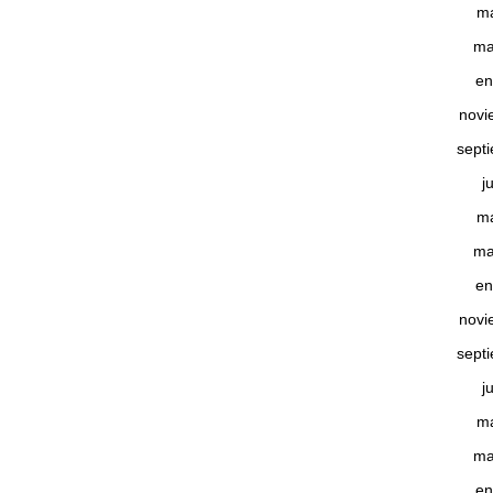
m
ma
en
novi
sept
j
m
ma
en
novi
sept
j
m
ma
en