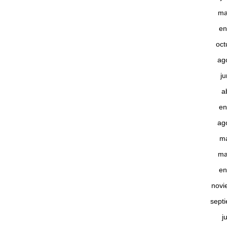
ma
en
oct
ag
j
a
en
ag
m
ma
en
novi
sept
j