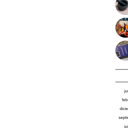
j
feb
dici
sept
j