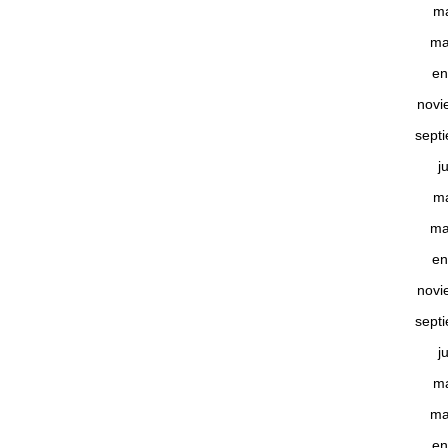
m
ma
en
novi
sept
j
m
ma
en
novi
sept
j
m
ma
en