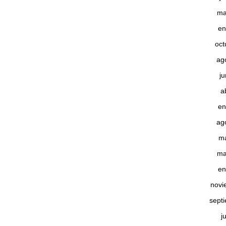
ma
en
oct
ag
j
a
en
ag
m
ma
en
novi
sept
j