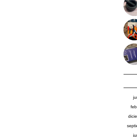
j
feb
dici
sept
j