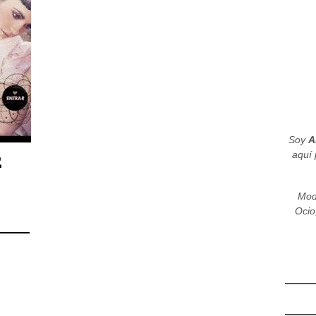
Soy
A
aquí 
E
Mod
Ocio