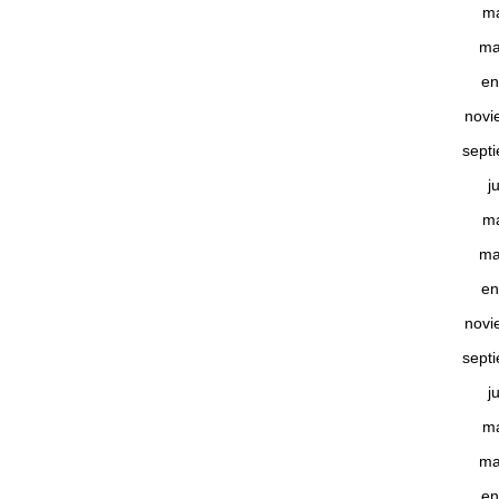
m
ma
en
novi
sept
j
m
ma
en
novi
sept
j
m
ma
en