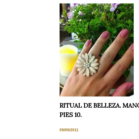
cómo se usa
la web.
Experiencia
Para que
nuestra web
funcione lo
mejor posible
durante tu
visita. Si
rechaza estas
cookies,
algunas
funcionalidades
desaparecerán
de la web.
RITUAL DE BELLEZA. MAN
Marketing
Al compartir tus
PIES 10.
intereses y
comportamiento
mientras visitas
09/09/2011
nuestro sitio,
aumentas la