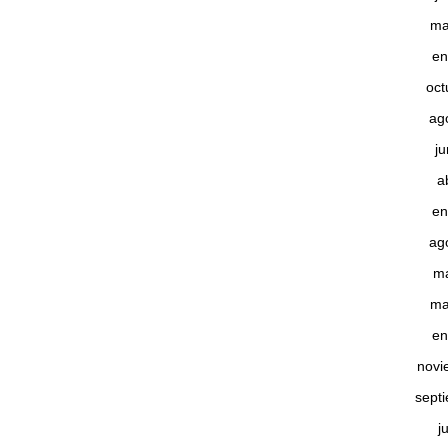
ma
en
oct
ag
j
a
en
ag
m
ma
en
novi
sept
j