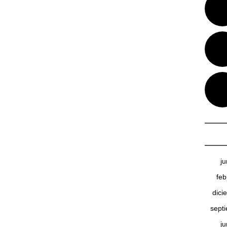
j
feb
dici
sept
j