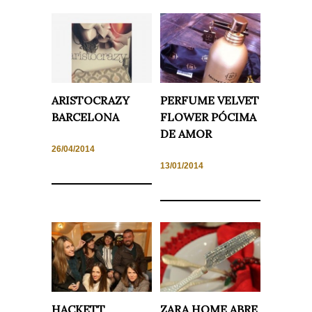
Experiencia
Para que
nuestra web
funcione lo
mejor posible
durante tu
visita. Si
rechaza estas
ARISTOCRAZY
PERFUME VELVET
cookies,
algunas
BARCELONA
FLOWER PÓCIMA
funcionalidades
desaparecerán
DE AMOR
de la web.
26/04/2014
13/01/2014
Marketing
Al compartir tus
intereses y
comportamiento
mientras visitas
nuestro sitio,
aumentas la
posibilidad de
ver contenido y
ofertas
personalizados.
HACKETT
ZARA HOME ABRE