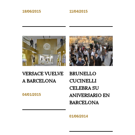
18/06/2015
11/04/2015
Necesarias
y
Estadísticas
Estas
cookies no
son
opcionales.
Son
necesarias
VERSACE VUELVE
BRUNELLO
para que
funcione la
A BARCELONA
CUCINELLI
web. Para
que
CELEBRA SU
podamos
ANIVERSARIO EN
04/01/2015
mejorar la
funcionalidad
BARCELONA
y estructura
de la web, en
base a cómo
01/06/2014
se usa la
web.