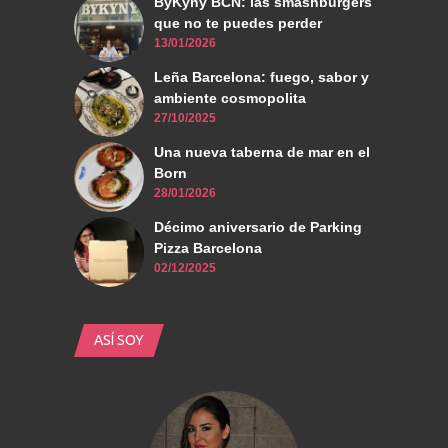
ByKyny BCN: las smashburgers
que no te puedes perder
13/01/2026
Leña Barcelona: fuego, sabor y
ambiente cosmopolita
27/10/2025
Una nueva taberna de mar en el
Born
28/01/2026
Décimo aniversario de Parking
Pizza Barcelona
02/12/2025
ASÍ SOY