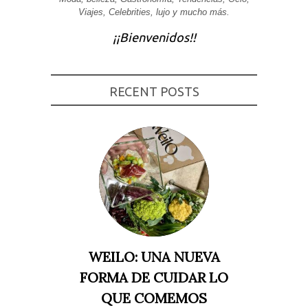
Viajes, Celebrities, lujo y mucho más.
Experiencia
Para que
¡¡Bienvenidos!!
nuestra web
funcione lo
mejor posible
durante tu
visita. Si
rechaza estas
RECENT POSTS
cookies,
algunas
funcionalidades
desaparecerán
de la web.
Marketing
Al compartir tus
intereses y
comportamiento
mientras visitas
nuestro sitio,
aumentas la
WEILO: UNA NUEVA
posibilidad de
ver contenido y
FORMA DE CUIDAR LO
ofertas
personalizados.
QUE COMEMOS