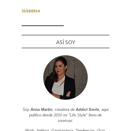
31/10/2014
Necesarias
y
Estadísticas
ASÍ SOY
Estas
cookies no
son
opcionales.
Son
necesarias
para que
funcione la
web. Para
que
podamos
mejorar la
funcionalidad
y estructura
de la web, en
Soy
Anna Martin
, creadora de
Addict Smile
, aquí
base a cómo
publico desde 2010 mi "Life Style" lleno de
se usa la
web.
sonrisas:
Moda, belleza, Gastronomía, Tendencias, Ocio,