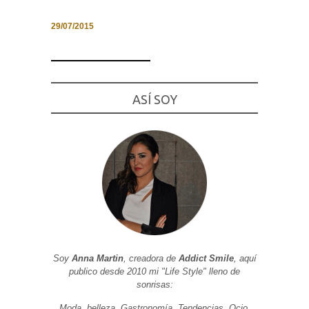
29/07/2015
Necesarias
y
Estadísticas
ASÍ SOY
Estas
cookies no
son
opcionales.
Son
necesarias
para que
funcione la
web. Para
que
podamos
mejorar la
funcionalidad
y estructura
de la web, en
Soy
Anna Martin
, creadora de
Addict Smile
, aquí
base a cómo
publico desde 2010 mi "Life Style" lleno de
se usa la
web.
sonrisas:
Moda, belleza, Gastronomía, Tendencias, Ocio,