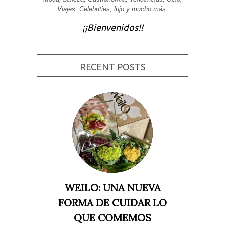
Viajes, Celebrities, lujo y mucho más.
Experiencia
Para que
¡¡Bienvenidos!!
nuestra web
funcione lo
mejor posible
durante tu
visita. Si
rechaza estas
RECENT POSTS
cookies,
algunas
funcionalidades
desaparecerán
de la web.
Marketing
Al compartir tus
intereses y
comportamiento
mientras visitas
nuestro sitio,
aumentas la
WEILO: UNA NUEVA
posibilidad de
ver contenido y
FORMA DE CUIDAR LO
ofertas
personalizados.
QUE COMEMOS