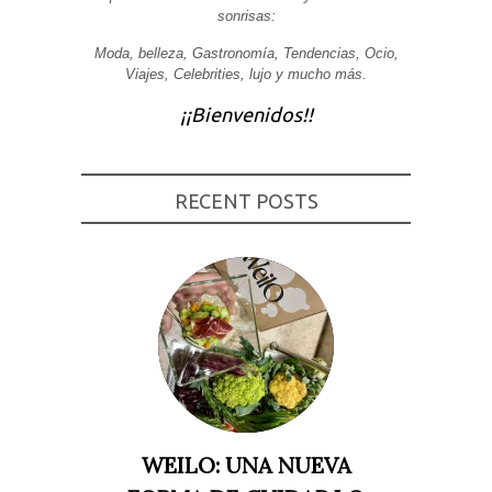
sonrisas:
Experiencia
Para que
Moda, belleza, Gastronomía, Tendencias, Ocio,
nuestra web
Viajes, Celebrities, lujo y mucho más.
funcione lo
mejor posible
durante tu
¡¡Bienvenidos!!
visita. Si
rechaza estas
cookies,
algunas
funcionalidades
RECENT POSTS
desaparecerán
de la web.
Marketing
Al compartir tus
intereses y
comportamiento
mientras visitas
nuestro sitio,
aumentas la
posibilidad de
ver contenido y
ofertas
personalizados.
WEILO: UNA NUEVA