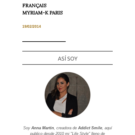
FRANÇAIS
MYRIAM-K PARIS
19/02/2014
Necesarias
y
Estadísticas
Estas
cookies no
son
ASÍ SOY
opcionales.
Son
necesarias
para que
funcione la
web. Para
que
podamos
mejorar la
funcionalidad
y estructura
de la web, en
base a cómo
se usa la
web.
Soy
Anna Martin
, creadora de
Addict Smile
, aquí
publico desde 2010 mi "Life Style" lleno de