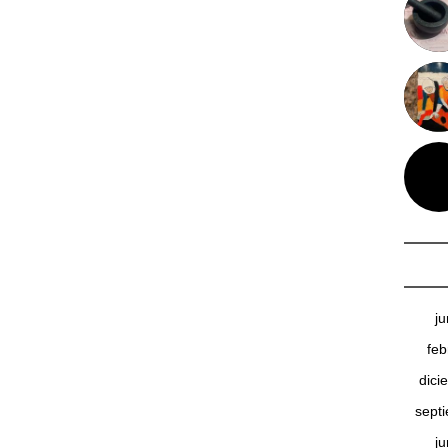
j
feb
dici
sept
j