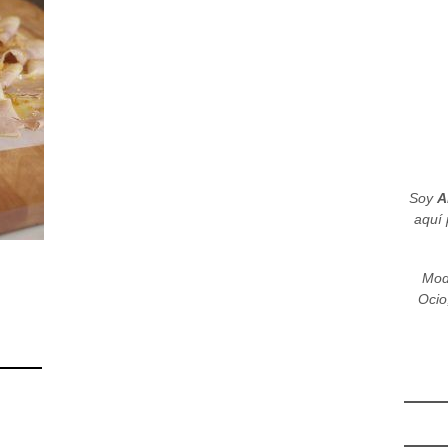
Soy
A
aquí 
Mod
Ocio