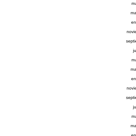
m
ma
en
novi
sept
j
m
ma
en
novi
sept
j
m
ma
en