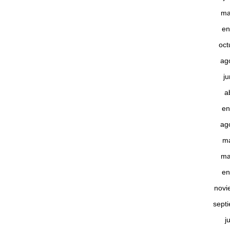
ma
en
oct
ag
j
a
en
ag
m
ma
en
novi
sept
j