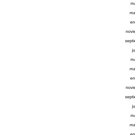
m
ma
en
novi
sept
j
m
ma
en
novi
sept
j
m
ma
en