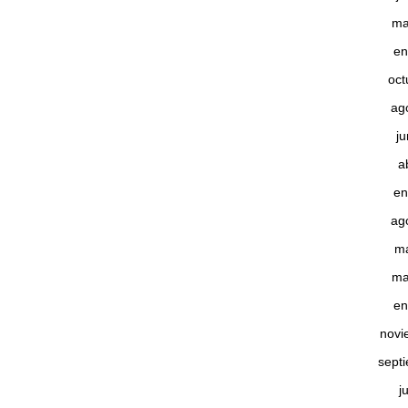
ma
en
oct
ag
j
a
en
ag
m
ma
en
novi
sept
j