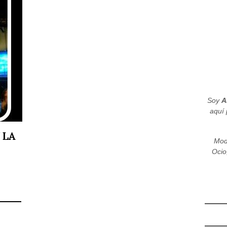
Soy
A
aquí 
 LA
Mod
Ocio