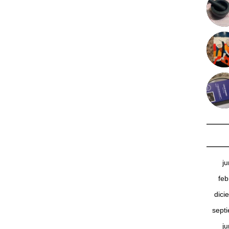
j
feb
dici
sept
j