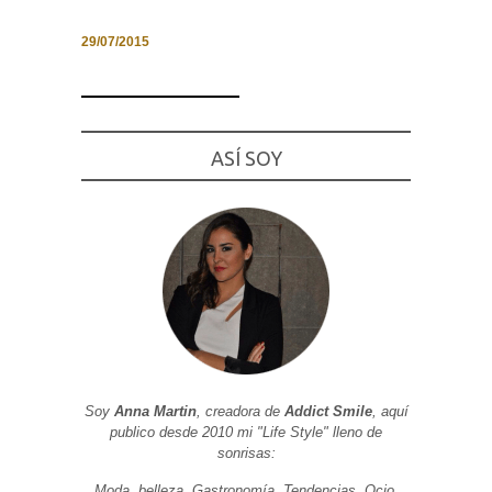
29/07/2015
Necesarias
y
Estadísticas
ASÍ SOY
Estas
cookies no
son
opcionales.
Son
necesarias
para que
funcione la
web. Para
que
podamos
mejorar la
funcionalidad
y estructura
de la web, en
Soy
Anna Martin
, creadora de
Addict Smile
, aquí
base a cómo
publico desde 2010 mi "Life Style" lleno de
se usa la
web.
sonrisas:
Moda, belleza, Gastronomía, Tendencias, Ocio,