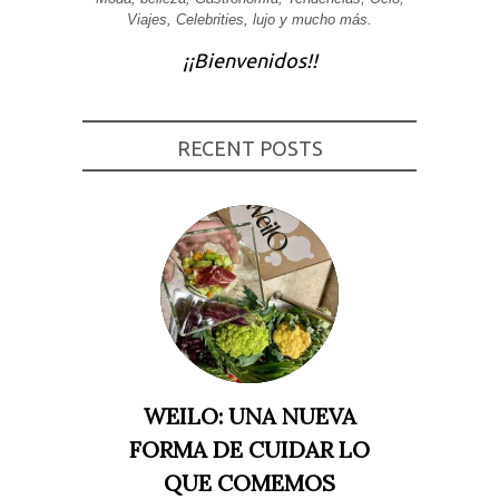
Viajes, Celebrities, lujo y mucho más.
Experiencia
Para que
¡¡Bienvenidos!!
nuestra web
funcione lo
mejor posible
durante tu
visita. Si
rechaza estas
RECENT POSTS
cookies,
algunas
funcionalidades
desaparecerán
de la web.
Marketing
Al compartir tus
intereses y
comportamiento
mientras visitas
nuestro sitio,
aumentas la
WEILO: UNA NUEVA
posibilidad de
ver contenido y
FORMA DE CUIDAR LO
ofertas
personalizados.
QUE COMEMOS