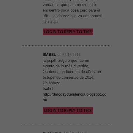
funcione la
verdad es que para mi siempre
web. Para
que
encuentro poca cosa pero para él
podamos
ufff… cada vez que va arrasamos!!
mejorar la
jajajajaja
funcionalidad
y estructura
LOG IN TO REPLY TO THIS
de la web, en
base a cómo
se usa la
web.
ISABEL
on 29/12/2013
ja,ja,ja!! Seguro que fue un
Experiencia
evento de lo más divertido,
Para que
Os deseo un buen fin de año y un
nuestra web
estupendo comienzo de 2014,
funcione lo
mejor posible
Un abrazo
durante tu
Isabel
visita. Si
http://dmodaydtendencia.blogspot.co
rechaza estas
m/
cookies,
algunas
funcionalidades
LOG IN TO REPLY TO THIS
desaparecerán
de la web.