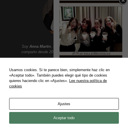
Soy
Anna Martin
, creadora de
Addict Smile
. Aqui
comparto desde 2010 un lifestyle lleno de sonrisas:
Moda, belleza, gastronomia, tendencias, ocio,
BOMBAY SAPPHIRE
viajes, celebrities, lujo y mucho mas.
Usamos cookies. Si te parece bien, simplemente haz clic en
ESPECIAL FIESTAS
«Aceptar todo». También puedes elegir qué tipo de cookies
Bombay Sapphire especial Fiestas
quieres haciendo clic en «Ajustes».
Lee nuestra política de
#ComerParaCreer Los principales...
cookies
ENLACES
27/12/2013
Política de privacidad
Ajustes
Política de Cookies
Contact
Aceptar todo