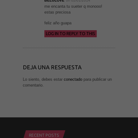
BELULOVE
on 02/01/2014
Marketing
me encanta tu sueter q monooo!
Al compartir tus
estas preciosa
intereses y
comportamiento
mientras visitas
feliz año guapa
nuestro sitio,
aumentas la
LOG IN TO REPLY TO THIS
posibilidad de
ver contenido y
ofertas
personalizados.
DEJA UNA RESPUESTA
Lo siento, debes estar
conectado
para publicar un
comentario.
RECENT POSTS