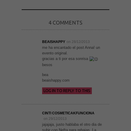
4 COMMENTS
BEAISHAPPY
on 28/12/2013
me ha encantado el post Anna! un
evento original.
gracias a ti por esa sonrisa
besos
bea
beaishappy.com
Necesarias
LOG IN TO REPLY TO THIS
y
Estadísticas
Estas
cookies no
son
CINTI COSMETICAKFUNCIONA
opcionales.
Son
on 29/12/2013
necesarias
jajajaja, justo hablaba el otro dia de
para que
subir con Nefta para rebajas. La