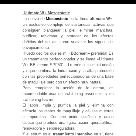
Ultimate W+ Mesoestetic
Lo nuevo de
Mesoestetic
es la línea
ultimate W+
,
un exclusivo complejo de sustancias activas que
consiguen blanquear la piel, eliminar manchas,
Necesarias
purificar, rehidratar y proteger de los efectos
y
Estadísticas
dañiños del sol así como suavizar los signos del
Estas
envejecimiento.
cookies no
¡Puedo deciros que es mi «
BBcream»
preferida! Es
son
un tratamiento perfeccionador y se llama
«
Ultimate
opcionales.
Son
W+ BB cream SPF50″ : La crema es multi-acción
necesarias
ya que combina la hidratación y la alta protección
para que
con las propiedades perfeccionadoras de una base
funcione la
de maquillaje pero con un efecto muy natural.
web. Para
que
Para completar la acción de la crema, es
podamos
recomendable usar su «whitening essence» y su
mejorar la
«whitening foam» .
funcionalidad
El jabón limpia y purifica la piel y elimina con
y estructura
de la web, en
eficacia los restos de maquillaje y células muertas
base a cómo
e impurezas. Contiene ácido glicólico y ácido
se usa la
láctico que produce una ligera acción queratolítica,
web.
renovadora y seborreguladora.
Y el sérum es el
tratamiento intensivo
en sí, tiene