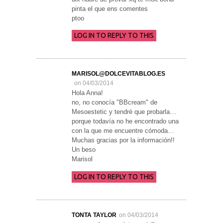
pinta el que ens comentes
ptoo
LOG IN TO REPLY TO THIS
MARISOL@DOLCEVITABLOG.ES
on 04/03/2014
Hola Anna!
no, no conocía "BBcream" de
Mesoestetic y tendré que probarla…
porque todavía no he encontrado una
con la que me encuentre cómoda…
Muchas gracias por la información!!
Un beso
Marisol
LOG IN TO REPLY TO THIS
TONTA TAYLOR
on 04/03/2014