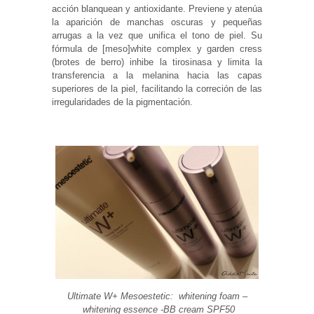
acción blanquean y antioxidante. Previene y atenúa
Experiencia
la aparición de manchas oscuras y pequeñas
Para que
arrugas a la vez que unifica el tono de piel. Su
nuestra web
funcione lo
fórmula de [meso]white complex y garden cress
mejor posible
(brotes de berro) inhibe la tirosinasa y limita la
durante tu
transferencia a la melanina hacia las capas
visita. Si
superiores de la piel, facilitando la correción de las
rechaza estas
cookies,
irregularidades de la pigmentación.
algunas
funcionalidades
desaparecerán
de la web.
Marketing
Al compartir tus
intereses y
comportamiento
mientras visitas
nuestro sitio,
aumentas la
posibilidad de
ver contenido y
ofertas
personalizados.
Ultimate W+ Mesoestetic: whitening foam –
whitening essence -BB cream SPF50