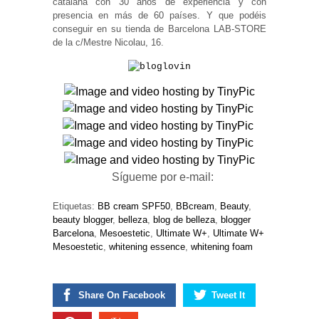
catalana con 30 años de experiencia y con
presencia en más de 60 países. Y que podéis
conseguir en su tienda de Barcelona LAB-STORE
de la c/Mestre Nicolau, 16.
Sígueme por e-mail:
Etiquetas:
BB cream SPF50
,
BBcream
,
Beauty
,
beauty blogger
,
belleza
,
blog de belleza
,
blogger
Barcelona
,
Mesoestetic
,
Ultimate W+
,
Ultimate W+
Mesoestetic
,
whitening essence
,
whitening foam
Share On Facebook
Tweet It