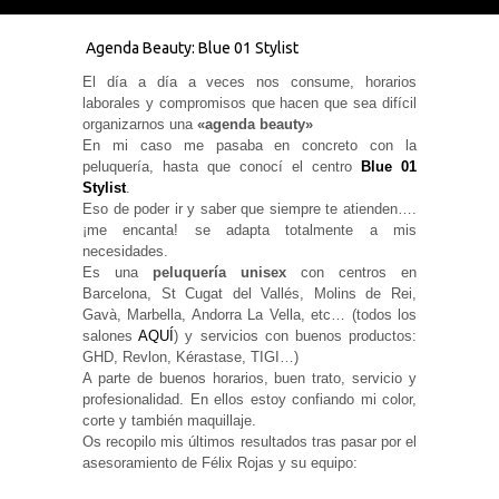
Agenda Beauty: Blue 01 Stylist
El día a día a veces nos consume, horarios
laborales y compromisos que hacen que sea difícil
Necesarias
organizarnos una
«agenda beauty»
y
En mi caso me pasaba en concreto con la
Estadísticas
peluquería, hasta que conocí el centro
Blue 01
Estas
cookies no
Stylist
.
son
Eso de poder ir y saber que siempre te atienden….
opcionales.
¡me encanta! se adapta totalmente a mis
Son
necesidades.
necesarias
para que
Es una
peluquería unisex
con centros en
funcione la
Barcelona, St Cugat del Vallés, Molins de Rei,
web. Para
Gavà, Marbella, Andorra La Vella, etc… (todos los
que
salones
AQUÍ
) y servicios con buenos productos:
podamos
mejorar la
GHD, Revlon, Kérastase, TIGI…)
funcionalidad
A parte de buenos horarios, buen trato, servicio y
y estructura
profesionalidad. En ellos estoy confiando mi color,
de la web, en
corte y también maquillaje.
base a cómo
se usa la
Os recopilo mis últimos resultados tras pasar por el
web.
asesoramiento de Félix Rojas y su equipo: