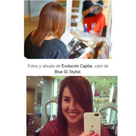
Experiencia
Para que
nuestra web
funcione lo
mejor posible
durante tu
visita. Si
rechaza estas
cookies,
algunas
funcionalidades
desaparecerán
de la web.
Fotos y alisado de
Evolución Capilar
, color de
Blue 01 Stylist
.
Marketing
Al compartir tus
intereses y
comportamiento
mientras visitas
nuestro sitio,
aumentas la
posibilidad de
ver contenido y
ofertas
personalizados.