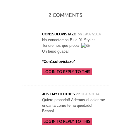
2 COMMENTS
CON1SOLOVISTAZO
on 19/07/2014
No conocíamos Blue 01 Stylist.
Tendremos que probar
Un beso guapa!
*Con1solovistazo*
LOG IN TO REPLY TO THIS
JUST MY CLOTHES
on 20/07/2014
Quiero probarlo!! Ademas el color me
encanta como te ha quedado!
Besos!
LOG IN TO REPLY TO THIS