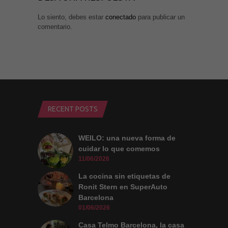
nuestro sitio,
aumentas la
Lo siento, debes estar
conectado
para publicar un
posibilidad de
comentario.
ver contenido y
ofertas
personalizados.
RECENT POSTS
WEILO: una nueva forma de
cuidar lo que comemos
11/06/2026
La cocina sin etiquetas de
Ronit Stern en SuperAuto
Barcelona
01/06/2026
Casa Telmo Barcelona, la casa