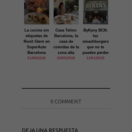
y estructura
de la web, en
base a cómo
se usa la
web.
La cocina sin
Casa Telmo
ByKyny BCN:
Décimo
etiquetas de
Barcelona, la
las
aniversari
Experiencia
Ronit Stern en
casa de
smashburgers
Parking Pi
Para que
SuperAuto
comidas de la
que no te
Barcelo
nuestra web
Barcelona
zona alta
puedes perder
02/12/20
funcione lo
mejor posible
01/06/2026
20/05/2026
13/01/2026
durante tu
visita. Si
rechaza estas
cookies,
algunas
funcionalidades
desaparecerán
de la web.
0 COMMENT
Marketing
Al compartir tus
intereses y
comportamiento
DEJA UNA RESPUESTA
mientras visitas