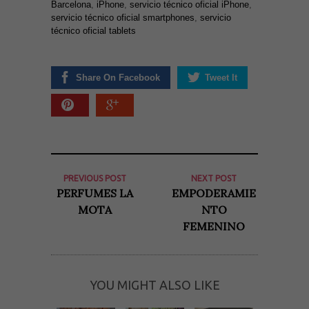
Barcelona
,
iPhone
,
servicio técnico oficial iPhone
,
servicio técnico oficial smartphones
,
servicio
técnico oficial tablets
Share On Facebook
Tweet It
Necesarias
y
Estadísticas
PREVIOUS POST
NEXT POST
Estas
PERFUMES LA
EMPODERAMIE
cookies no
son
MOTA
NTO
opcionales.
FEMENINO
Son
necesarias
para que
funcione la
web. Para
que
YOU MIGHT ALSO LIKE
podamos
mejorar la
funcionalidad