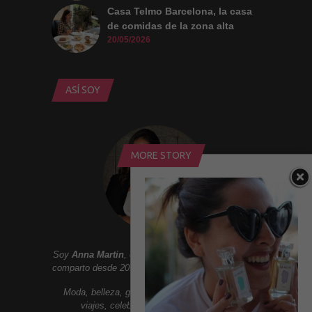
Casa Telmo Barcelona, la casa
de comidas de la zona alta
20/05/2026
ASÍ SOY
MORE STORY
Soy
Anna Martin
, creadora de
Addict Smile
. Aqui
comparto desde 2010 un lifestyle lleno de sonrisas:
Moda, belleza, gastronomia, tendencias, ocio,
viajes, celebrities, lujo y mucho mas.