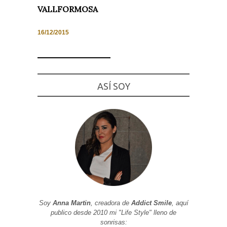
VALLFORMOSA
16/12/2015
Necesarias
y
Estadísticas
Estas
ASÍ SOY
cookies no
son
opcionales.
Son
necesarias
para que
funcione la
web. Para
que
podamos
mejorar la
funcionalidad
y estructura
de la web, en
base a cómo
se usa la
Soy
Anna Martin
, creadora de
Addict Smile
, aquí
web.
publico desde 2010 mi "Life Style" lleno de
sonrisas: