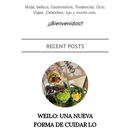
Experiencia
Moda, belleza, Gastronomía, Tendencias, Ocio,
Para que
Viajes, Celebrities, lujo y mucho más.
nuestra web
funcione lo
¡¡Bienvenidos!!
mejor posible
durante tu
visita. Si
rechaza estas
cookies,
RECENT POSTS
algunas
funcionalidades
desaparecerán
de la web.
Marketing
Al compartir tus
intereses y
comportamiento
mientras visitas
nuestro sitio,
aumentas la
posibilidad de
ver contenido y
WEILO: UNA NUEVA
ofertas
personalizados.
FORMA DE CUIDAR LO