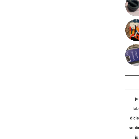
j
feb
dici
sept
j