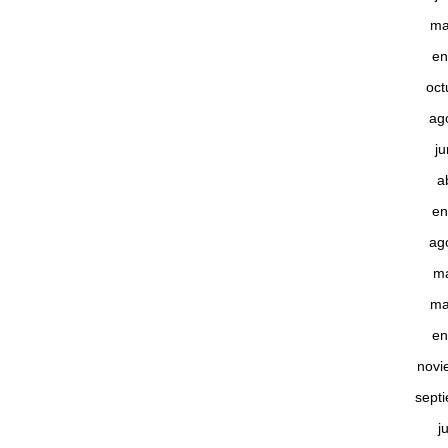
ma
en
oct
ag
j
a
en
ag
m
ma
en
novi
sept
j