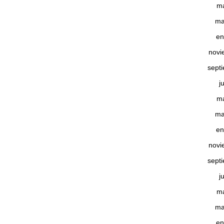
m
ma
en
novi
sept
j
m
ma
en
novi
sept
j
m
ma
en