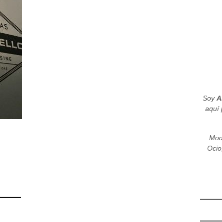
Soy
A
aquí 
Mod
Ocio