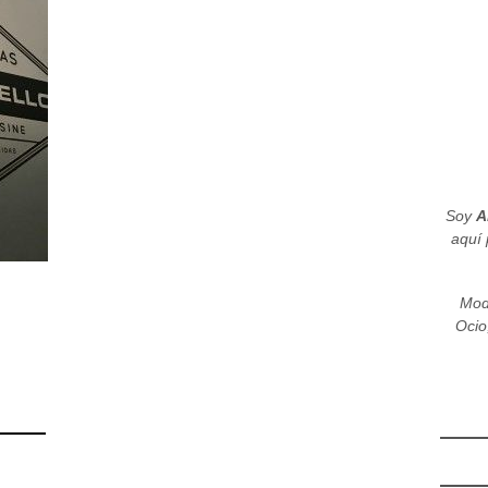
Soy
A
aquí 
Mod
Ocio