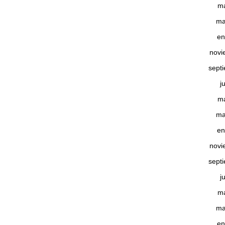
m
ma
en
novi
sept
j
m
ma
en
novi
sept
j
m
ma
en