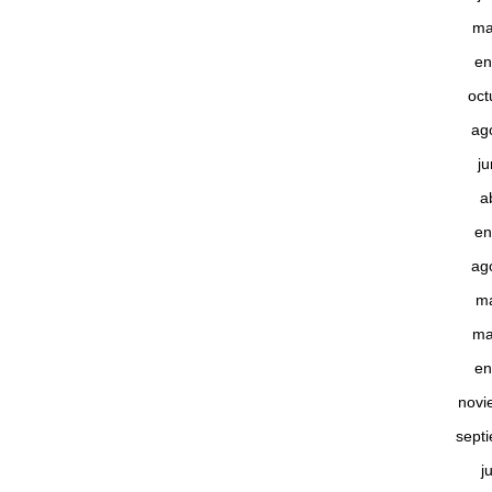
ma
en
oct
ag
j
a
en
ag
m
ma
en
novi
sept
j