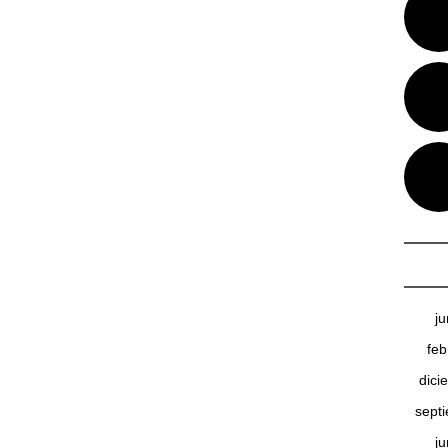
j
feb
dici
sept
j