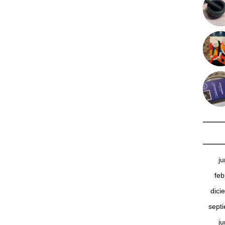
j
feb
dici
sept
j