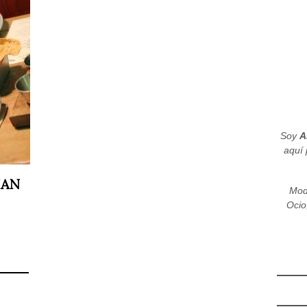
Soy
A
aquí 
IAN
Mod
Ocio