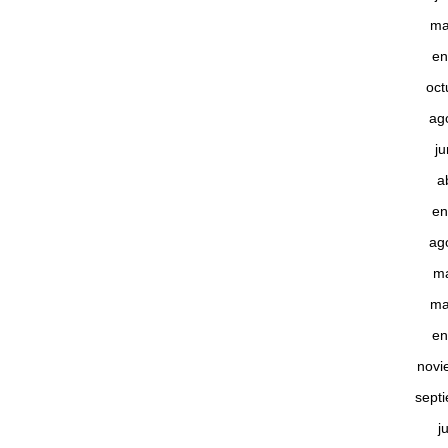
ma
en
oct
ag
j
a
en
ag
m
ma
en
novi
sept
j