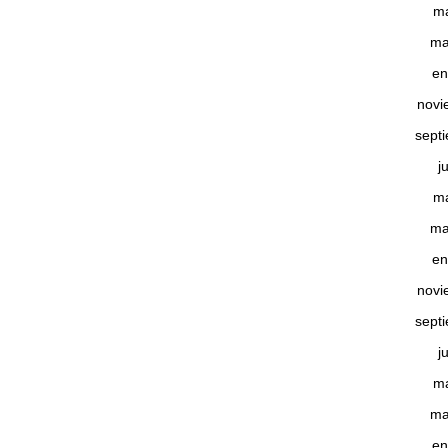
m
ma
en
novi
sept
j
m
ma
en
novi
sept
j
m
ma
en