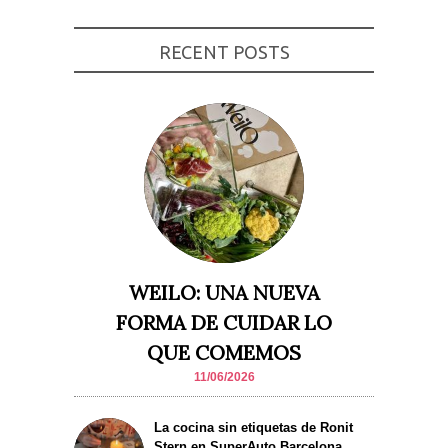
Experiencia
Para que
RECENT POSTS
nuestra web
funcione lo
mejor posible
durante tu
visita. Si
rechaza estas
cookies,
algunas
funcionalidades
desaparecerán
de la web.
Marketing
Al compartir tus
WEILO: UNA NUEVA
intereses y
comportamiento
FORMA DE CUIDAR LO
mientras visitas
nuestro sitio,
QUE COMEMOS
aumentas la
posibilidad de
11/06/2026
ver contenido y
ofertas
personalizados.
La cocina sin etiquetas de Ronit
Stern en SuperAuto Barcelona