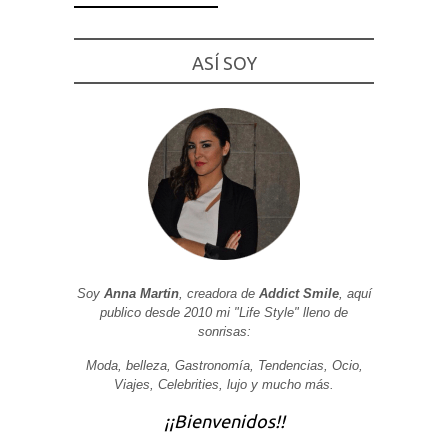
ASÍ SOY
Necesarias
y
Estadísticas
Estas
cookies no
son
opcionales.
Son
necesarias
para que
funcione la
web. Para
que
Soy
Anna Martin
, creadora de
Addict Smile
, aquí
podamos
publico desde 2010 mi "Life Style" lleno de
mejorar la
sonrisas:
funcionalidad
y estructura
de la web, en
Moda, belleza, Gastronomía, Tendencias, Ocio,
base a cómo
Viajes, Celebrities, lujo y mucho más.
se usa la
web.
¡¡Bienvenidos!!