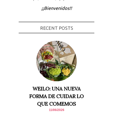
Experiencia
¡¡Bienvenidos!!
Para que
nuestra web
funcione lo
mejor posible
durante tu
RECENT POSTS
visita. Si
rechaza estas
cookies,
algunas
funcionalidades
desaparecerán
de la web.
Marketing
Al compartir tus
intereses y
comportamiento
mientras visitas
nuestro sitio,
WEILO: UNA NUEVA
aumentas la
posibilidad de
FORMA DE CUIDAR LO
ver contenido y
ofertas
QUE COMEMOS
personalizados.
11/06/2026