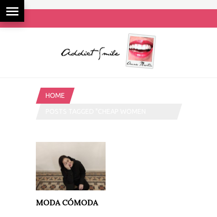
HOME
POSTS TAGGED "CHEAP WOMEN
CLOTHES ONLINE STORE"
MODA CÓMODA