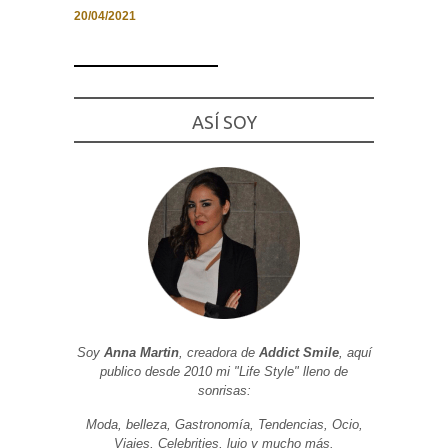
20/04/2021
Necesarias
ASÍ SOY
y
Estadísticas
Estas
cookies no
son
opcionales.
Son
necesarias
para que
funcione la
web. Para
que
podamos
mejorar la
funcionalidad
y estructura
Soy
Anna Martin
, creadora de
Addict Smile
, aquí
de la web, en
publico desde 2010 mi "Life Style" lleno de
base a cómo
sonrisas:
se usa la
web.
Moda, belleza, Gastronomía, Tendencias, Ocio,
Viajes, Celebrities, lujo y mucho más.