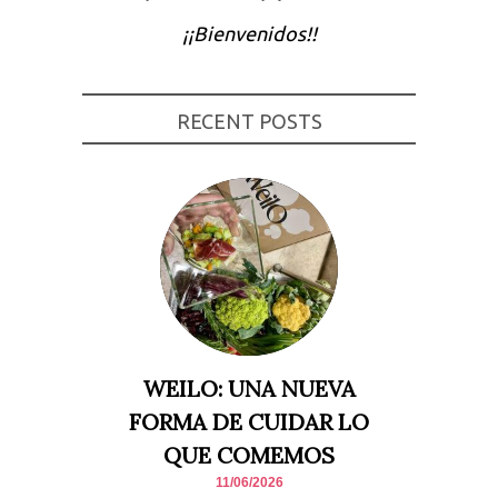
Experiencia
¡¡Bienvenidos!!
Para que
nuestra web
funcione lo
mejor posible
durante tu
RECENT POSTS
visita. Si
rechaza estas
cookies,
algunas
funcionalidades
desaparecerán
de la web.
Marketing
Al compartir tus
intereses y
comportamiento
mientras visitas
nuestro sitio,
WEILO: UNA NUEVA
aumentas la
posibilidad de
FORMA DE CUIDAR LO
ver contenido y
ofertas
QUE COMEMOS
personalizados.
11/06/2026