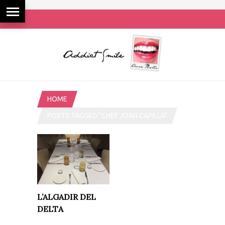
HOME
POSTS TAGGED "CHEF JOAN CAPILLA"
L’ALGADIR DEL
DELTA