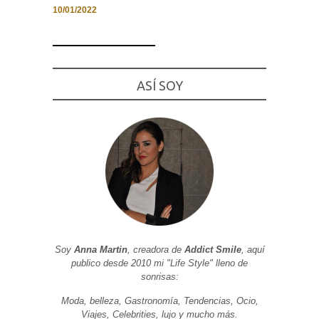
10/01/2022
Necesarias
ASÍ SOY
y
Estadísticas
Estas
cookies no
son
opcionales.
Son
necesarias
para que
funcione la
web. Para
que
podamos
mejorar la
funcionalidad
y estructura
Soy
Anna Martin
, creadora de
Addict Smile
, aquí
de la web, en
publico desde 2010 mi "Life Style" lleno de
base a cómo
sonrisas:
se usa la
web.
Moda, belleza, Gastronomía, Tendencias, Ocio,
Viajes, Celebrities, lujo y mucho más.