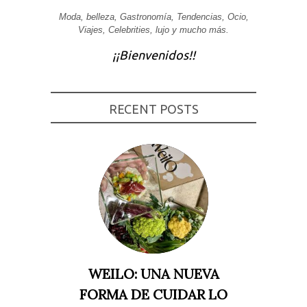
Experiencia
Moda, belleza, Gastronomía, Tendencias, Ocio,
Para que
Viajes, Celebrities, lujo y mucho más.
nuestra web
funcione lo
¡¡Bienvenidos!!
mejor posible
durante tu
visita. Si
rechaza estas
cookies,
RECENT POSTS
algunas
funcionalidades
desaparecerán
de la web.
Marketing
Al compartir tus
intereses y
comportamiento
mientras visitas
nuestro sitio,
aumentas la
posibilidad de
ver contenido y
WEILO: UNA NUEVA
ofertas
personalizados.
FORMA DE CUIDAR LO