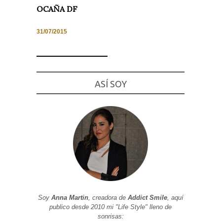
OCAÑA DF
31/07/2015
Necesarias
y
Estadísticas
Estas
ASÍ SOY
cookies no
son
opcionales.
Son
necesarias
para que
funcione la
web. Para
que
podamos
mejorar la
funcionalidad
y estructura
de la web, en
base a cómo
se usa la
Soy
Anna Martin
, creadora de
Addict Smile
, aquí
web.
publico desde 2010 mi "Life Style" lleno de
sonrisas: