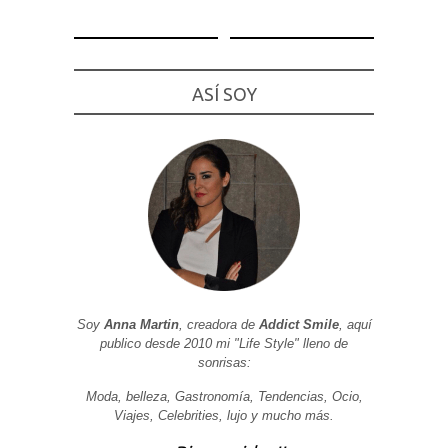
Experiencia
Para que
nuestra web
funcione lo
mejor posible
ASÍ SOY
durante tu
visita. Si
rechaza estas
cookies,
algunas
funcionalidades
desaparecerán
de la web.
Marketing
Al compartir tus
intereses y
comportamiento
Soy
Anna Martin
, creadora de
Addict Smile
, aquí
mientras visitas
publico desde 2010 mi "Life Style" lleno de
nuestro sitio,
aumentas la
sonrisas:
posibilidad de
ver contenido y
Moda, belleza, Gastronomía, Tendencias, Ocio,
ofertas
Viajes, Celebrities, lujo y mucho más.
personalizados.