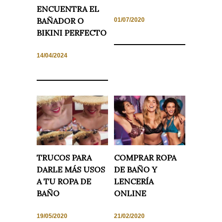
ENCUENTRA EL
BAÑADOR O
01/07/2020
BIKINI PERFECTO
Necesarias
14/04/2024
y
Estadísticas
Estas
cookies no
son
opcionales.
Son
necesarias
para que
funcione la
web. Para
que
podamos
TRUCOS PARA
COMPRAR ROPA
mejorar la
funcionalidad
DARLE MÁS USOS
DE BAÑO Y
y estructura
de la web, en
A TU ROPA DE
LENCERÍA
base a cómo
BAÑO
ONLINE
se usa la
web.
19/05/2020
21/02/2020