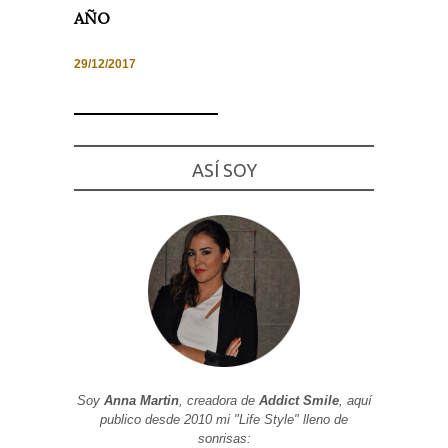
AÑO
29/12/2017
Necesarias
y
Estadísticas
Estas
ASÍ SOY
cookies no
son
opcionales.
Son
necesarias
para que
funcione la
web. Para
que
podamos
mejorar la
funcionalidad
y estructura
de la web, en
base a cómo
se usa la
Soy
Anna Martin
, creadora de
Addict Smile
, aquí
web.
publico desde 2010 mi "Life Style" lleno de
sonrisas: