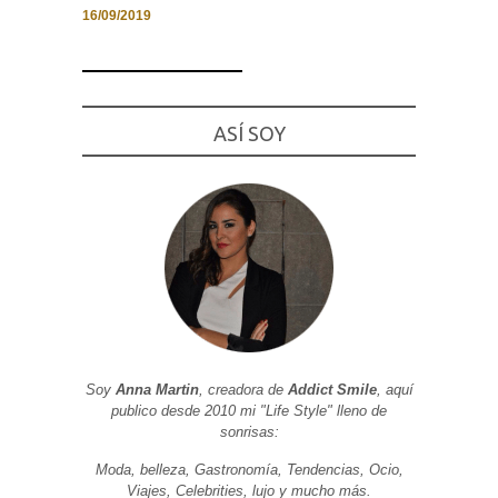
16/09/2019
Necesarias
ASÍ SOY
y
Estadísticas
Estas
cookies no
son
opcionales.
Son
necesarias
para que
funcione la
web. Para
que
podamos
mejorar la
funcionalidad
y estructura
Soy
Anna Martin
, creadora de
Addict Smile
, aquí
de la web, en
publico desde 2010 mi "Life Style" lleno de
base a cómo
sonrisas:
se usa la
web.
Moda, belleza, Gastronomía, Tendencias, Ocio,
Viajes, Celebrities, lujo y mucho más.