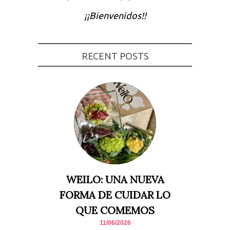
Experiencia
¡¡Bienvenidos!!
Para que
nuestra web
funcione lo
mejor posible
durante tu
RECENT POSTS
visita. Si
rechaza estas
cookies,
algunas
funcionalidades
desaparecerán
de la web.
Marketing
Al compartir tus
intereses y
comportamiento
mientras visitas
nuestro sitio,
WEILO: UNA NUEVA
aumentas la
posibilidad de
FORMA DE CUIDAR LO
ver contenido y
ofertas
QUE COMEMOS
personalizados.
11/06/2026