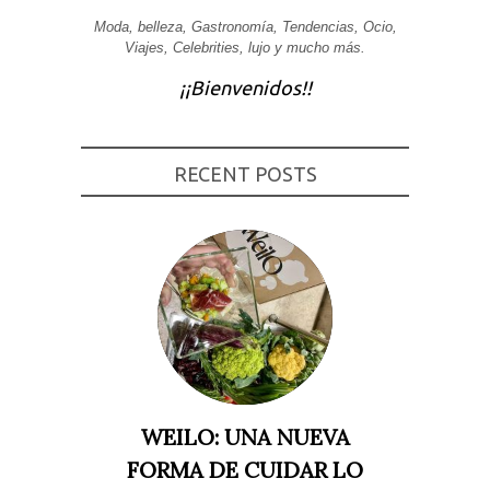
Experiencia
Moda, belleza, Gastronomía, Tendencias, Ocio,
Para que
Viajes, Celebrities, lujo y mucho más.
nuestra web
funcione lo
¡¡Bienvenidos!!
mejor posible
durante tu
visita. Si
rechaza estas
cookies,
RECENT POSTS
algunas
funcionalidades
desaparecerán
de la web.
Marketing
Al compartir tus
intereses y
comportamiento
mientras visitas
nuestro sitio,
aumentas la
posibilidad de
ver contenido y
WEILO: UNA NUEVA
ofertas
personalizados.
FORMA DE CUIDAR LO