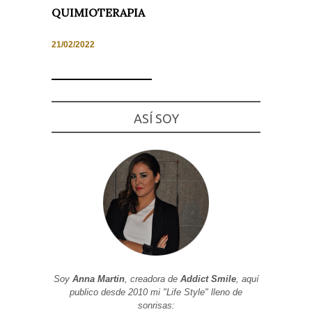
QUIMIOTERAPIA
21/02/2022
Necesarias
y
Estadísticas
Estas
ASÍ SOY
cookies no
son
opcionales.
Son
necesarias
para que
funcione la
web. Para
que
podamos
mejorar la
funcionalidad
y estructura
de la web, en
base a cómo
se usa la
Soy
Anna Martin
, creadora de
Addict Smile
, aquí
web.
publico desde 2010 mi "Life Style" lleno de
sonrisas: