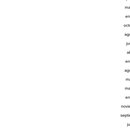
ma
en
oct
ag
j
a
en
ag
m
ma
en
novi
sept
j