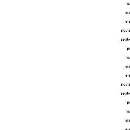
m
ma
en
novi
sept
j
m
ma
en
novi
sept
j
m
ma
en