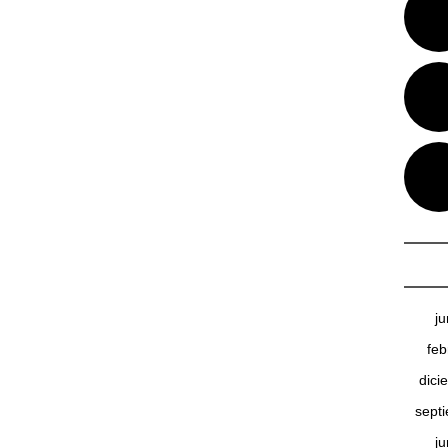
j
feb
dici
sept
j