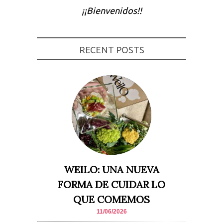
¡¡Bienvenidos!!
Experiencia
Para que
nuestra web
funcione lo
mejor posible
RECENT POSTS
durante tu
visita. Si
rechaza estas
cookies,
algunas
funcionalidades
desaparecerán
de la web.
Marketing
Al compartir tus
intereses y
comportamiento
mientras visitas
WEILO: UNA NUEVA
nuestro sitio,
aumentas la
FORMA DE CUIDAR LO
posibilidad de
ver contenido y
QUE COMEMOS
ofertas
personalizados.
11/06/2026