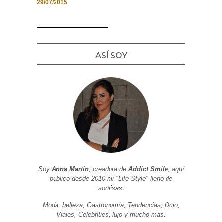
29/07/2015
Necesarias
ASÍ SOY
y
Estadísticas
Estas
cookies no
son
opcionales.
Son
necesarias
para que
funcione la
web. Para
que
podamos
mejorar la
funcionalidad
Soy
Anna Martin
, creadora de
Addict Smile
, aquí
y estructura
publico desde 2010 mi "Life Style" lleno de
de la web, en
base a cómo
sonrisas:
se usa la
web.
Moda, belleza, Gastronomía, Tendencias, Ocio,
Viajes, Celebrities, lujo y mucho más.