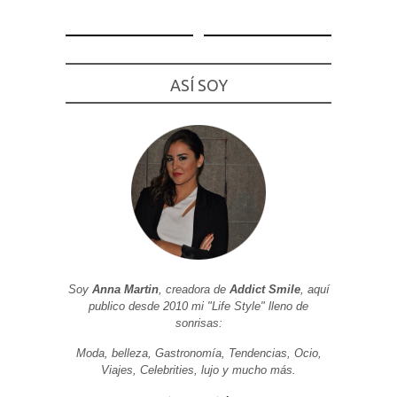
ASÍ SOY
Necesarias
y
Estadísticas
Estas
cookies no
son
opcionales.
Son
necesarias
para que
funcione la
web. Para
que
podamos
mejorar la
Soy
Anna Martin
, creadora de
Addict Smile
, aquí
funcionalidad
publico desde 2010 mi "Life Style" lleno de
y estructura
de la web, en
sonrisas:
base a cómo
se usa la
Moda, belleza, Gastronomía, Tendencias, Ocio,
web.
Viajes, Celebrities, lujo y mucho más.