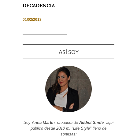
DECADENCIA
01/02/2013
Necesarias
y
Estadísticas
Estas
ASÍ SOY
cookies no
son
opcionales.
Son
necesarias
para que
funcione la
web. Para
que
podamos
mejorar la
funcionalidad
y estructura
de la web, en
base a cómo
se usa la
Soy
Anna Martin
, creadora de
Addict Smile
, aquí
web.
publico desde 2010 mi "Life Style" lleno de
sonrisas: