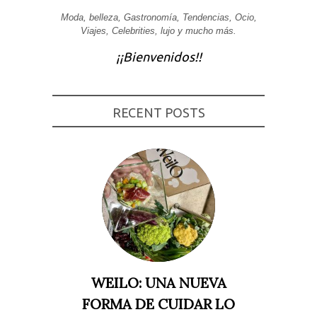
Experiencia
Moda, belleza, Gastronomía, Tendencias, Ocio,
Para que
Viajes, Celebrities, lujo y mucho más.
nuestra web
funcione lo
¡¡Bienvenidos!!
mejor posible
durante tu
visita. Si
rechaza estas
cookies,
RECENT POSTS
algunas
funcionalidades
desaparecerán
de la web.
Marketing
Al compartir tus
intereses y
comportamiento
mientras visitas
nuestro sitio,
aumentas la
posibilidad de
ver contenido y
WEILO: UNA NUEVA
ofertas
personalizados.
FORMA DE CUIDAR LO