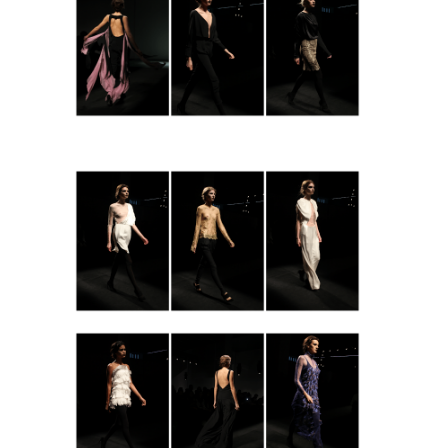
Experiencia
Para que
nuestra web
funcione lo
mejor posible
durante tu
visita. Si
rechaza estas
cookies,
algunas
funcionalidades
desaparecerán
de la web.
Marketing
Al compartir tus
intereses y
comportamiento
mientras visitas
nuestro sitio,
aumentas la
posibilidad de
ver contenido y
ofertas
personalizados.