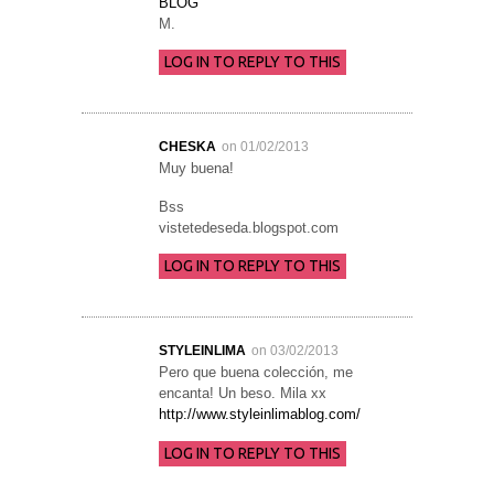
BLOG
M.
LOG IN TO REPLY TO THIS
CHESKA
on 01/02/2013
Muy buena!
Bss
vistetedeseda.blogspot.com
LOG IN TO REPLY TO THIS
STYLEINLIMA
on 03/02/2013
Pero que buena colección, me
encanta! Un beso. Mila xx
http://www.styleinlimablog.com/
LOG IN TO REPLY TO THIS