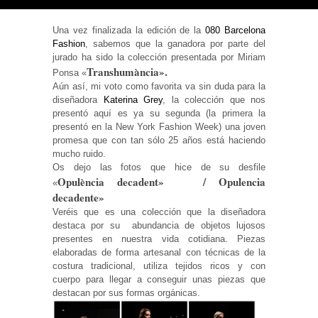
Una vez finalizada la edición de la
080 Barcelona
Fashion
, sabemos que la ganadora por parte del
jurado ha sido la colección presentada por Miriam
Transhumància».
Ponsa «
Necesarias
Aún así, mi voto como favorita va sin duda para la
y
Estadísticas
diseñadora
Katerina Grey
, la colección que nos
Estas
presentó aquí es ya su segunda (la primera la
cookies no
presentó en la New York Fashion Week) una joven
son
promesa que con tan sólo 25 años está haciendo
opcionales.
Son
mucho ruido.
necesarias
Os dejo las fotos que hice de su desfile
para que
Opulència decadent» / Opulencia
«
funcione la
web. Para
decadente»
que
Veréis que es una colección que la diseñadora
podamos
destaca por su abundancia de objetos lujosos
mejorar la
funcionalidad
presentes en nuestra vida cotidiana. Piezas
y estructura
elaboradas de forma artesanal con técnicas de la
de la web, en
costura tradicional, utiliza tejidos ricos y con
base a cómo
se usa la
cuerpo para llegar a conseguir unas piezas que
web.
destacan por sus formas orgánicas.