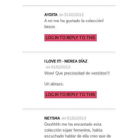
AYDITA
on 01/02/2013
A mi me ha gustado la colección!
besos
LOG IN TO REPLY TO THIS
I LOVE IT! - NEREA DÍAZ
on 01/02/2013
Wow! Que preciosidad de vestidos!!!
Un abrazo.
LOG IN TO REPLY TO THIS
NEYSHA
on 01/02/2013
Ooohhhh me ha encantado esta
colección súper femenina, había
escuchado hablar de ella creo que de