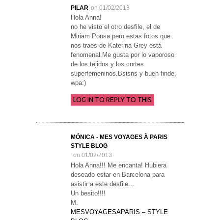
PILAR
on 01/02/2013
Hola Anna!
no he visto el otro desfile, el de
Miriam Ponsa pero estas fotos que
nos traes de Katerina Grey está
fenomenal.Me gusta por lo vaporoso
de los tejidos y los cortes
superfemeninos.Bsisns y buen finde,
wpa:)
LOG IN TO REPLY TO THIS
MÓNICA - MES VOYAGES À PARIS
STYLE BLOG
on 01/02/2013
Hola Anna!!! Me encanta! Hubiera
deseado estar en Barcelona para
asistir a este desfile…
Un besito!!!!
M.
MESVOYAGESAPARIS – STYLE