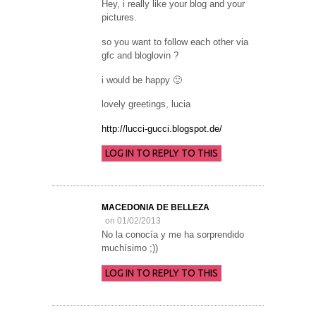
Hey, i really like your blog and your
pictures.
so you want to follow each other via
gfc and bloglovin ?
i would be happy 🙂
lovely greetings, lucia
http://lucci-gucci.blogspot.de/
LOG IN TO REPLY TO THIS
MACEDONIA DE BELLEZA
on 01/02/2013
No la conocía y me ha sorprendido
muchísimo ;))
LOG IN TO REPLY TO THIS