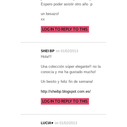
Espero poder asistir otro año :p
un besazo!
xx
LOG IN TO REPLY TO THIS
SHEI BP
on 01/02/2013
Hola!!!
Una colección súper elegante!! no la
conocía y me ha gustado mucho!
Un besito y feliz fin de semana!
http://sheibp.blogspot.com.es/
LOG IN TO REPLY TO THIS
LUCIA♥
on 01/02/2013