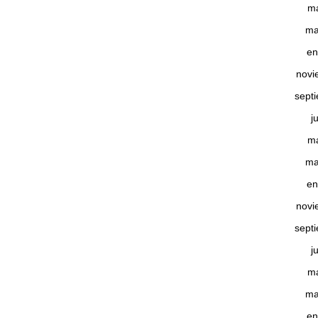
m
ma
en
novi
sept
j
m
ma
en
novi
sept
j
m
ma
en