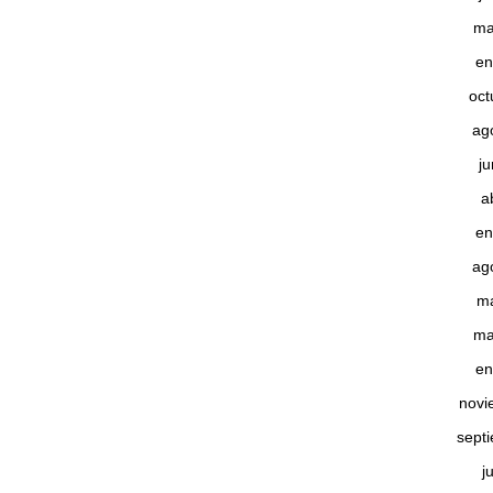
ma
en
oct
ag
j
a
en
ag
m
ma
en
novi
sept
j