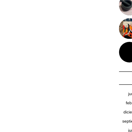
j
feb
dici
sept
j