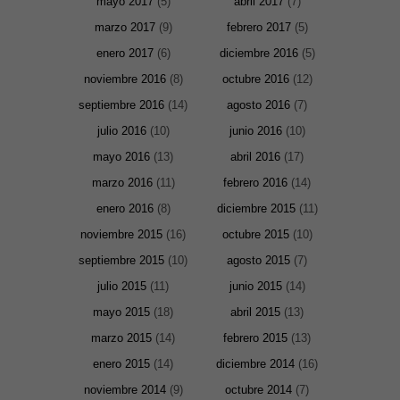
mayo 2017
(5)
abril 2017
(7)
para que
funcione la
marzo 2017
(9)
febrero 2017
(5)
web. Para
que
enero 2017
(6)
diciembre 2016
(5)
podamos
noviembre 2016
(8)
octubre 2016
(12)
mejorar la
funcionalidad
septiembre 2016
(14)
agosto 2016
(7)
y estructura
de la web, en
julio 2016
(10)
junio 2016
(10)
base a cómo
se usa la
mayo 2016
(13)
abril 2016
(17)
web.
marzo 2016
(11)
febrero 2016
(14)
enero 2016
(8)
diciembre 2015
(11)
Experiencia
Para que
noviembre 2015
(16)
octubre 2015
(10)
nuestra web
funcione lo
septiembre 2015
(10)
agosto 2015
(7)
mejor posible
durante tu
julio 2015
(11)
junio 2015
(14)
visita. Si
rechaza estas
mayo 2015
(18)
abril 2015
(13)
cookies,
algunas
marzo 2015
(14)
febrero 2015
(13)
funcionalidades
enero 2015
(14)
diciembre 2014
(16)
desaparecerán
de la web.
noviembre 2014
(9)
octubre 2014
(7)