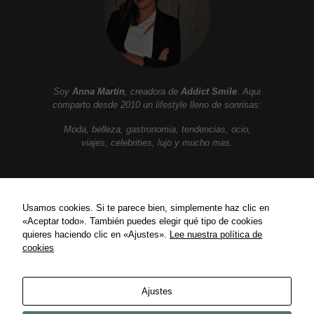
Soy
Anna Martin
, creadora de
Addict Smile
. Aqui
comparto desde 2010 un lifestyle lleno de sonrisas:
Moda, belleza, gastronomia, tendencias, ocio,
viajes, celebrities, lujo y mucho mas.
ENLACES
Usamos cookies. Si te parece bien, simplemente haz clic en
«Aceptar todo». También puedes elegir qué tipo de cookies
Política de privacidad
quieres haciendo clic en «Ajustes».
Lee nuestra política de
Política de Cookies
cookies
Contact
Ajustes