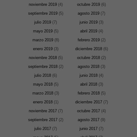
noviembre 2019
(4)
octubre 2019
(6)
septiembre 2019
(5)
agosto 2019
(7)
julio 2019
(7)
junio 2019
(3)
mayo 2019
(5)
abril 2019
(4)
marzo 2019
(8)
febrero 2019
(2)
enero 2019
(3)
diciembre 2018
(6)
noviembre 2018
(5)
octubre 2018
(2)
septiembre 2018
(2)
agosto 2018
(3)
julio 2018
(6)
junio 2018
(4)
mayo 2018
(5)
abril 2018
(3)
marzo 2018
(3)
febrero 2018
(5)
Necesarias
enero 2018
(1)
diciembre 2017
(7)
y
Estadísticas
noviembre 2017
(7)
octubre 2017
(4)
Estas
cookies no
septiembre 2017
(2)
agosto 2017
(9)
son
opcionales.
julio 2017
(7)
junio 2017
(7)
Son
necesarias