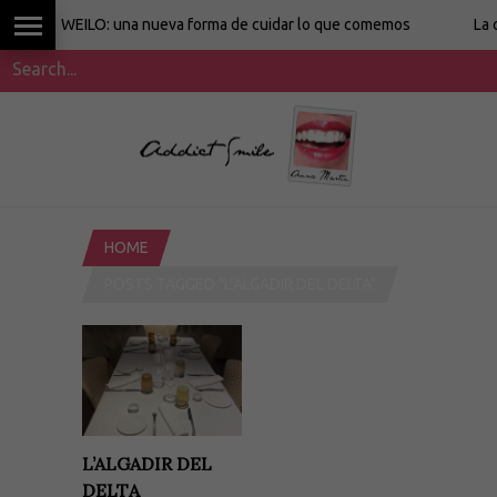
WEILO: una nueva forma de cuidar lo que comemos
La cocina
HOME
POSTS TAGGED "L’ALGADIR DEL DELTA"
L’ALGADIR DEL
DELTA