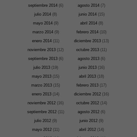
septiembre 2014
(6)
agosto 2014
(7)
Marketing
julio 2014
(8)
junio 2014
(15)
Al compartir tus
intereses y
mayo 2014
(9)
abril 2014
(8)
comportamiento
mientras visitas
marzo 2014
(9)
febrero 2014
(10)
nuestro sitio,
aumentas la
enero 2014
(11)
diciembre 2013
(13)
posibilidad de
ver contenido y
noviembre 2013
(12)
octubre 2013
(11)
ofertas
personalizados.
septiembre 2013
(6)
agosto 2013
(6)
julio 2013
(19)
junio 2013
(16)
mayo 2013
(15)
abril 2013
(18)
marzo 2013
(15)
febrero 2013
(17)
enero 2013
(14)
diciembre 2012
(16)
noviembre 2012
(16)
octubre 2012
(14)
septiembre 2012
(11)
agosto 2012
(6)
julio 2012
(9)
junio 2012
(9)
mayo 2012
(11)
abril 2012
(14)