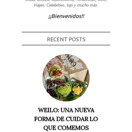
Viajes, Celebrities, lujo y mucho más.
Experiencia
Para que
¡¡Bienvenidos!!
nuestra web
funcione lo
mejor posible
durante tu
visita. Si
rechaza estas
RECENT POSTS
cookies,
algunas
funcionalidades
desaparecerán
de la web.
Marketing
Al compartir tus
intereses y
comportamiento
mientras visitas
nuestro sitio,
aumentas la
WEILO: UNA NUEVA
posibilidad de
ver contenido y
FORMA DE CUIDAR LO
ofertas
personalizados.
QUE COMEMOS