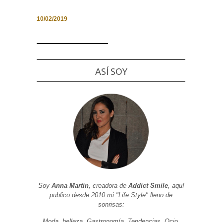
10/02/2019
Necesarias
y
Estadísticas
ASÍ SOY
Estas
cookies no
son
opcionales.
Son
necesarias
para que
funcione la
web. Para
que
podamos
mejorar la
funcionalidad
y estructura
de la web, en
Soy
Anna Martin
, creadora de
Addict Smile
, aquí
base a cómo
publico desde 2010 mi "Life Style" lleno de
se usa la
web.
sonrisas:
Moda, belleza, Gastronomía, Tendencias, Ocio,