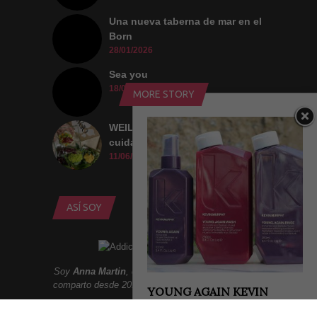
Una nueva taberna de mar en el
Born
28/01/2026
Sea you
18/09/2025
MORE STORY
WEILO: una nueva forma de
cuidar lo que comemos
11/06/2026
ASÍ SOY
Soy
Anna Martin
, creadora de
Addict Smile
. Aqui
comparto desde 2010 un lifestyle lleno de sonrisas:
YOUNG AGAIN KEVIN
MURPHY
Moda, belleza, gastronomia, tendencias, ocio,