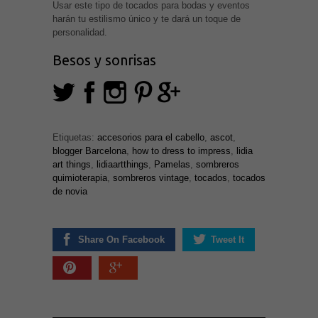
Usar este tipo de tocados para bodas y eventos
harán tu estilismo único y te dará un toque de
personalidad.
Besos y sonrisas
Necesarias
Etiquetas:
accesorios para el cabello
,
ascot
,
y
blogger Barcelona
,
how to dress to impress
,
lidia
Estadísticas
art things
,
lidiaartthings
,
Pamelas
,
sombreros
Estas
cookies no
quimioterapia
,
sombreros vintage
,
tocados
,
tocados
son
de novia
opcionales.
Son
necesarias
para que
funcione la
Share On Facebook
Tweet It
web. Para
que
podamos
mejorar la
funcionalidad
y estructura
de la web, en