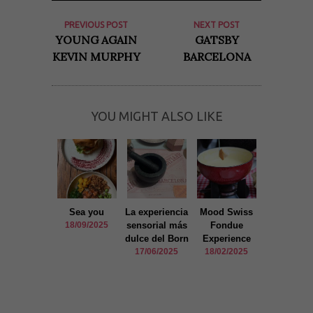
base a cómo
se usa la
PREVIOUS POST
NEXT POST
web.
YOUNG AGAIN
GATSBY
KEVIN MURPHY
BARCELONA
Experiencia
Para que
nuestra web
funcione lo
mejor posible
YOU MIGHT ALSO LIKE
durante tu
visita. Si
rechaza estas
cookies,
algunas
funcionalidades
desaparecerán
de la web.
Sea you
La experiencia
Mood Swiss
Admira
18/09/2025
sensorial más
Fondue
Barcelona 
dulce del Born
Experience
todo lo al
Marketing
17/06/2025
18/02/2025
05/08/20
Al compartir tus
intereses y
comportamiento
mientras visitas
nuestro sitio,
aumentas la