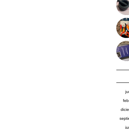
j
feb
dici
sept
j