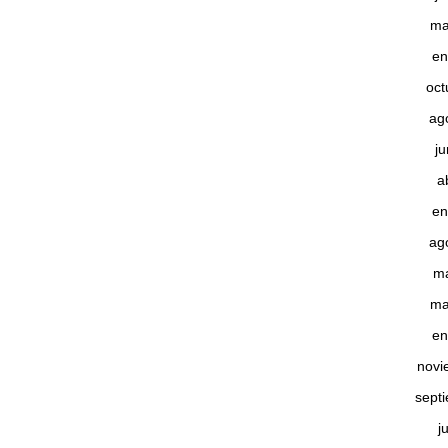
ma
en
oct
ag
j
a
en
ag
m
ma
en
novi
sept
j