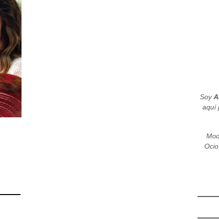
Soy
A
aquí 
Mod
Ocio