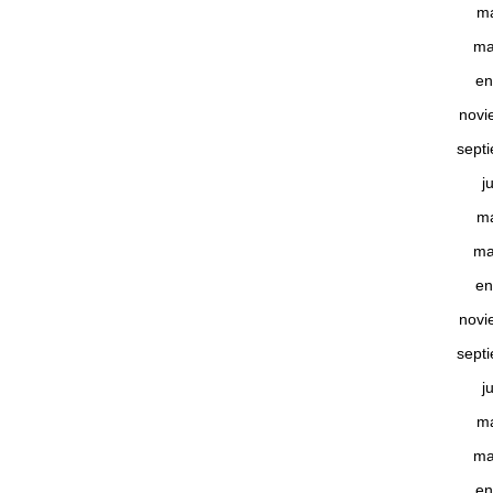
m
ma
en
novi
sept
j
m
ma
en
novi
sept
j
m
ma
en