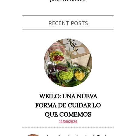
Experiencia
Para que
nuestra web
funcione lo
RECENT POSTS
mejor posible
durante tu
visita. Si
rechaza estas
cookies,
algunas
funcionalidades
desaparecerán
de la web.
Marketing
Al compartir tus
intereses y
WEILO: UNA NUEVA
comportamiento
mientras visitas
FORMA DE CUIDAR LO
nuestro sitio,
aumentas la
QUE COMEMOS
posibilidad de
ver contenido y
11/06/2026
ofertas
personalizados.