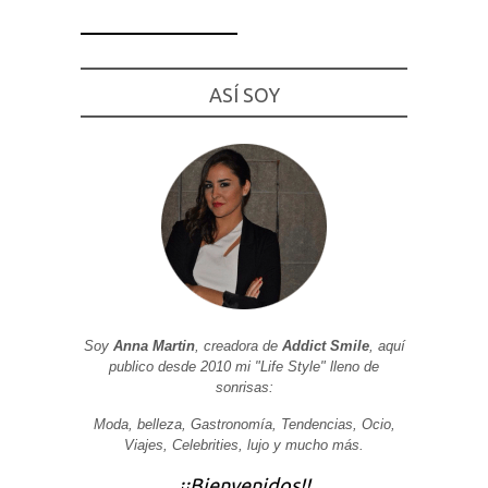
ASÍ SOY
Necesarias
y
Estadísticas
Estas
cookies no
son
opcionales.
Son
necesarias
para que
funcione la
web. Para
que
podamos
Soy
Anna Martin
, creadora de
Addict Smile
, aquí
mejorar la
funcionalidad
publico desde 2010 mi "Life Style" lleno de
y estructura
sonrisas:
de la web, en
base a cómo
Moda, belleza, Gastronomía, Tendencias, Ocio,
se usa la
web.
Viajes, Celebrities, lujo y mucho más.
¡¡Bienvenidos!!